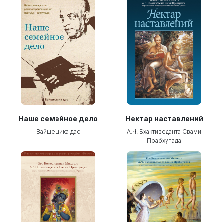
Наше семейное дело
Нектар наставлений
Вайшешика дас
А.Ч. Бхактиведанта Свами
Прабхупада