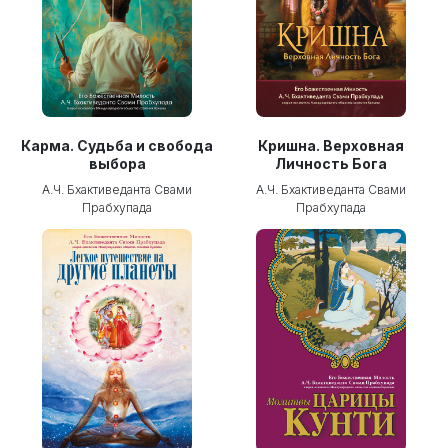
Карма. Судьба и свобода
Кришна. Верховная
выбора
Личность Бога
А.Ч. Бхактиведанта Свами
А.Ч. Бхактиведанта Свами
Прабхупада
Прабхупада