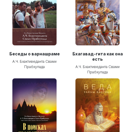
Беседы о варнашраме
Бхагавад-гита как она
есть
А.Ч. Бхактиведанта Свами
Прабхупада
А.Ч. Бхактиведанта Свами
Прабхупада