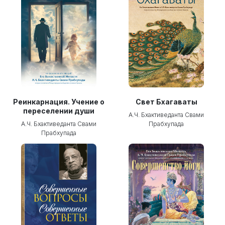
Реинкарнация. Учение о
Свет Бхагаваты
переселении души
А.Ч. Бхактиведанта Свами
А.Ч. Бхактиведанта Свами
Прабхупада
Прабхупада