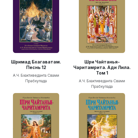
Шримад Бхагаватам.
Шри Чайтанья-
Песнь 12
Чаритамрита. Ади Лила.
Том 1
А.Ч. Бхактиведанта Свами
Прабхупада
А.Ч. Бхактиведанта Свами
Прабхупада