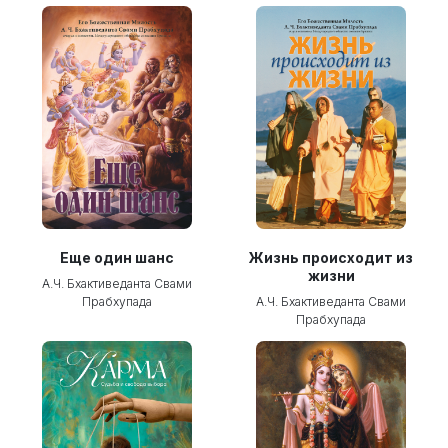
Еще один шанс
Жизнь происходит из
жизни
А.Ч. Бхактиведанта Свами
Прабхупада
А.Ч. Бхактиведанта Свами
Прабхупада