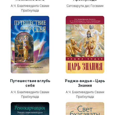
А.Ч. Бхактиведанта Свами
Сатсварупа дас Госвами
Прабхупада
Путешествие вглубь
Раджа-видья – Царь
себя
Знания
А.Ч. Бхактиведанта Свами
А.Ч. Бхактиведанта Свами
Прабхупада
Прабхупада