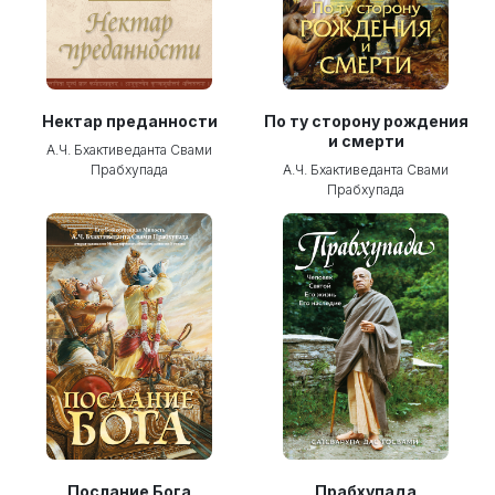
Нектар преданности
По ту сторону рождения
и смерти
А.Ч. Бхактиведанта Свами
Прабхупада
А.Ч. Бхактиведанта Свами
Прабхупада
Послание Бога
Прабхупада