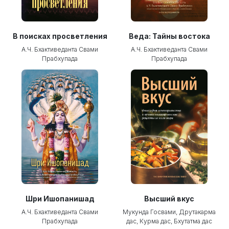
В поисках просветления
Веда: Тайны востока
А.Ч. Бхактиведанта Свами
А.Ч. Бхактиведанта Свами
Прабхупада
Прабхупада
Шри Ишопанишад
Высший вкус
А.Ч. Бхактиведанта Свами
Мукунда Госвами, Друтакарма
Прабхупада
дас, Курма дас, Бхутатма дас