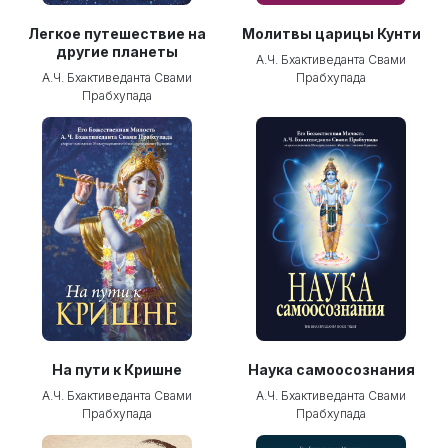
Легкое путешествие на
Молитвы царицы Кунти
другие планеты
А.Ч. Бхактиведанта Свами
А.Ч. Бхактиведанта Свами
Прабхупада
Прабхупада
На пути к Кришне
Наука самоосознания
А.Ч. Бхактиведанта Свами
А.Ч. Бхактиведанта Свами
Прабхупада
Прабхупада