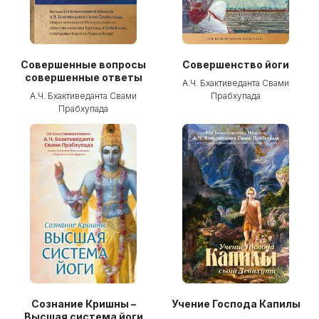
Совершенные вопросы
Совершенство йоги
совершенные ответы
А.Ч. Бхактиведанта Свами
А.Ч. Бхактиведанта Свами
Прабхупада
Прабхупада
Сознание Кришны –
Учение Господа Капилы
Высшая система йоги