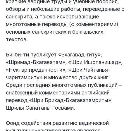
краткие вводные труды и учебные пособия,
обзоры и небольшие работы, переведенные с
санскрита, а также исчерпывающие
многотомные переводы (с комментариями)
основных санскритских и бенгальских
текстов.
Би-би-ти публикует «Бхагавад-гиту»,
«Шримад-Бхагаватам», «Шри Ишопанишад»,
«Нектар преданности», «Шри Чайтанья-
чаритамриту» и множество других книг.
Среди последних многотомных публикаций –
снабженный комментариями английский
перевод «Шри Брихад-Бхагаватамриты»
Шрилы Санатаны Госвами.
Фонд содействия развитию ведической
культуры «Бхактиведанта» является