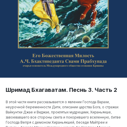
Шримад Бхагаватам. Песнь 3. Часть 2
В этой части книги рассказывается о явлении Господа Варахи,
неурочной беременности Дити, описании царства Бога, о стражах
Вайкунтхи Джае и Виджае, проклятых мудрецами, Хираньякше,
завоевавшего все стороны света и покорившего вселенную, битве
Господа Вепря с демоном Хираньякшей, беседе Майтреи и