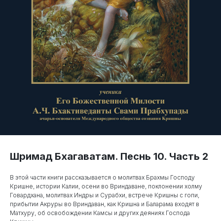
Шримад Бхагаватам. Песнь 10. Часть 2
В этой части книги рассказывается о молитвах Брахмы Господу
Кришне, истории Калии, осени во Вриндаване, поклонении холму
Говардхана, молитвах Индры и Сурабхи, встрече Кришны с гопи,
прибытии Акруры во Вриндаван, как Кришна и Баларама входят в
Матхуру, об освобождении Камсы и других деяниях Господа