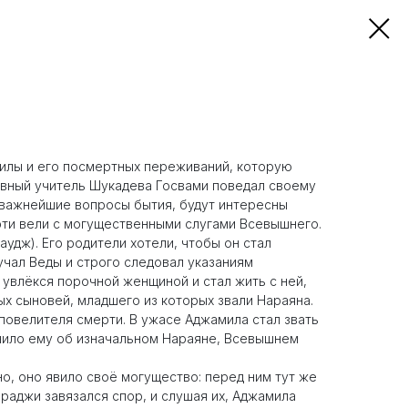
милы и его посмертных переживаний, которую
ховный учитель Шукадева Госвами поведал своему
 важнейшие вопросы бытия, будут интересны
рти вели с могущественными слугами Всевышнего.
удж). Его родители хотели, чтобы он стал
чал Веды и строго следовал указаниям
 увлёкся порочной женщиной и стал жить с ней,
х сыновей, младшего из которых звали Нараяна.
повелителя смерти. В ужасе Аджамила стал звать
мнило ему об изначальном Нараяне, Всевышнем
о, оно явило своё могущество: перед ним тут же
раджи завязался спор, и слушая их, Аджамила