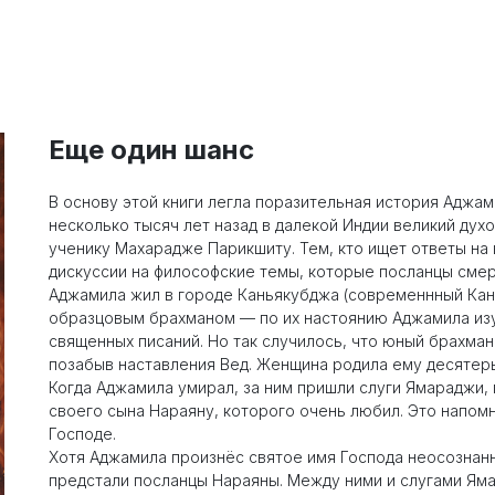
Еще один шанс
В основу этой книги легла поразительная история Аджа
несколько тысяч лет назад в далекой Индии великий ду
ученику Махарадже Парикшиту. Тем, кто ищет ответы на
дискуссии на философские темы, которые посланцы сме
Аджамила жил в городе Каньякубджа (современнный Кана
образцовым брахманом — по их настоянию Аджамила изу
священных писаний. Но так случилось, что юный брахман
позабыв наставления Вед. Женщина родила ему десятеры
Когда Аджамила умирал, за ним пришли слуги Ямараджи, 
своего сына Нараяну, которого очень любил. Это напо
Господе.
Хотя Аджамила произнёс святое имя Господа неосознанн
предстали посланцы Нараяны. Между ними и слугами Яма