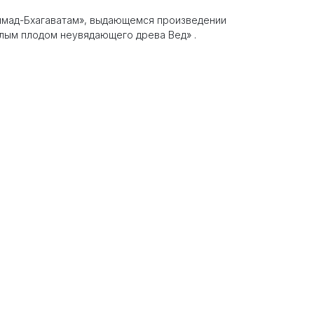
имад-Бхагаватам», выдающемся произведении
елым плодом неувядающего древа Вед» .