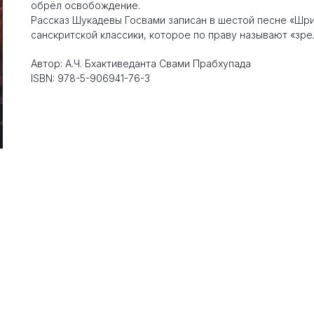
обрёл освобождение.
Рассказ Шукадевы Госвами записан в шестой песне «Шр
санскритской классики, которое по праву называют «зр
Автор: А.Ч. Бхактиведанта Свами Прабхупада
ISBN: 978-5-906941-76-3