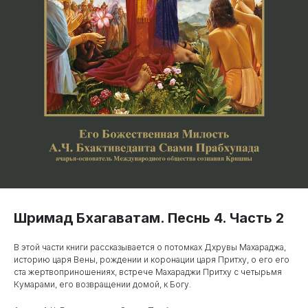
Шримад Бхагаватам. Песнь 4. Часть 2
В этой части книги рассказывается о потомках Дхрувы Махараджа,
историю царя Вены, рождении и коронации царя Притху, о его его
ста жертвоприношениях, встрече Махараджи Притху с четырьмя
Кумарами, его возвращении домой, к Богу.