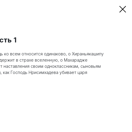
сть 1
дь ко всем относится одинаково, о Хираньякашипу
 держит в страхе вселенную, о Махарадже
ет наставления своим одноклассникам, сыновьям
, как Господь Нрисимхадева убивает царя