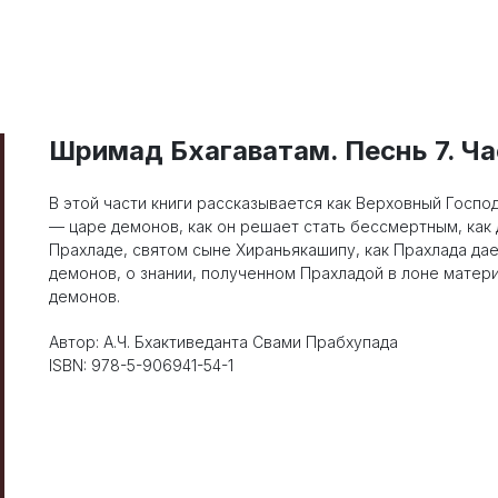
Шримад Бхагаватам. Песнь 7. Ча
В этой части книги рассказывается как Верховный Госпо
— царе демонов, как он решает стать бессмертным, как
Прахладе, святом сыне Хираньякашипу, как Прахлада да
демонов, о знании, полученном Прахладой в лоне матери
демонов.
Автор: А.Ч. Бхактиведанта Свами Прабхупада
ISBN: 978-5-906941-54-1