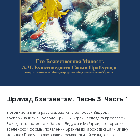
Шримад Бхагаватам. Песнь 3. Часть 1
В этой части книги рассказывается о вопросах Видуры,
воспоминаниях о Господе Кришны, играх Господа за пределами
Вриндавана, встрече и беседе Видуры и Майтреи, сотворении
вселенской формы, появлении Брахмы из Гарбходакашайи Вишну,
молитвах Брахмы о даровании созидательной силы, этапах