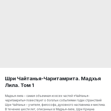
Шри Чайтанья-Чаритамрита. Мадхья
Лила. Том 1
Мадхья-лила – самая объемная из всех частей «Чайтанья-
чаритамриты» повествует о богатых событиями годах странствий
Шри Чайтаньи – учителя, философа, духовного наставника и мистика.
В течение шести лет, описанных в Мадхья-лиле, Шри Кришна